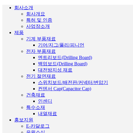
회사소개
회사개요
특허 및 인증
사업장소개
제품
기계 부품재료
기어/지그/풀리/피니언
전자 부품재료
엔트리보드(Drilling Board)
백업보드(Drilling Board)
대전방지성 재료
전기 절연재료
스위치보드/배전판/커넥터/변압기
컨덴서 Cap(Capacitor Cap)
건축재료
인센디
특수소재
내열재료
홍보지원
E-카달로그
유원소식